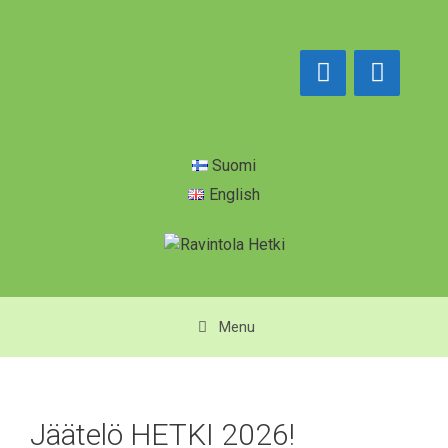
Siirry
sisältöön
Suomi
English
Menu
Jäätelö HETKI 2026!