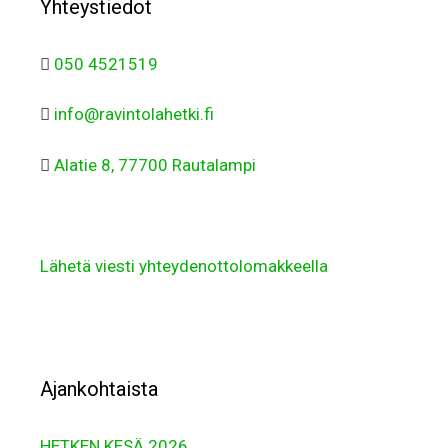
Yhteystiedot
050 4521519
info@ravintolahetki.fi
Alatie 8, 77700 Rautalampi
Lähetä viesti yhteydenottolomakkeella
Ajankohtaista
HETKEN KESÄ 2026