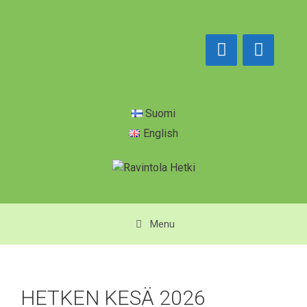
Siirry
sisältöön
Suomi
English
Menu
HETKEN KESÄ 2026