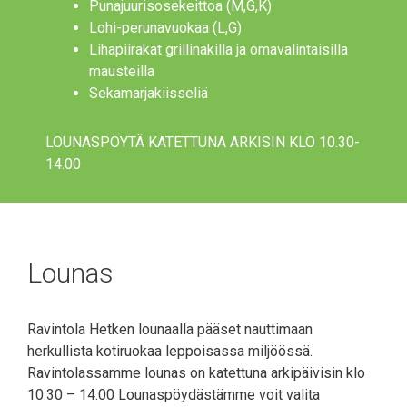
Punajuurisosekeittoa (M,G,K)
Lohi-perunavuokaa (L,G)
Lihapiirakat grillinakilla ja omavalintaisilla
mausteilla
Sekamarjakiisseliä
LOUNASPÖYTÄ KATETTUNA ARKISIN KLO 10.30-
14.00
Lounas
Ravintola Hetken lounaalla pääset nauttimaan
herkullista kotiruokaa leppoisassa miljöössä.
Ravintolassamme lounas on katettuna arkipäivisin klo
10.30 – 14.00 Lounaspöydästämme voit valita