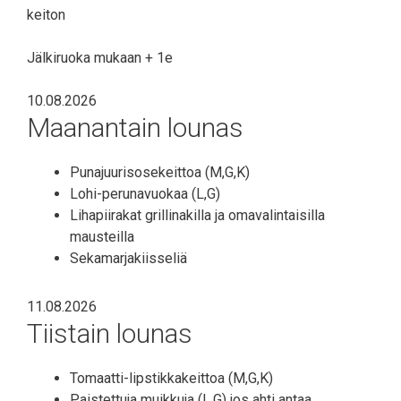
keiton
Jälkiruoka mukaan + 1e
10.08.2026
Maanantain lounas
Punajuurisosekeittoa (M,G,K)
Lohi-perunavuokaa (L,G)
Lihapiirakat grillinakilla ja omavalintaisilla
mausteilla
Sekamarjakiisseliä
11.08.2026
Tiistain lounas
Tomaatti-lipstikkakeittoa (M,G,K)
Paistettuja muikkuja (L,G) jos ahti antaa…