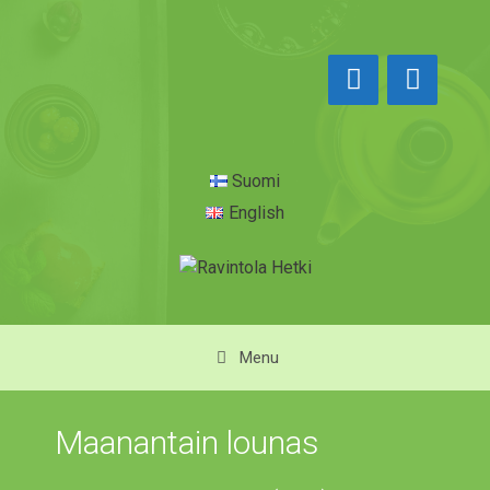
Siirry
sisältöön
Suomi
English
Menu
Maanantain lounas