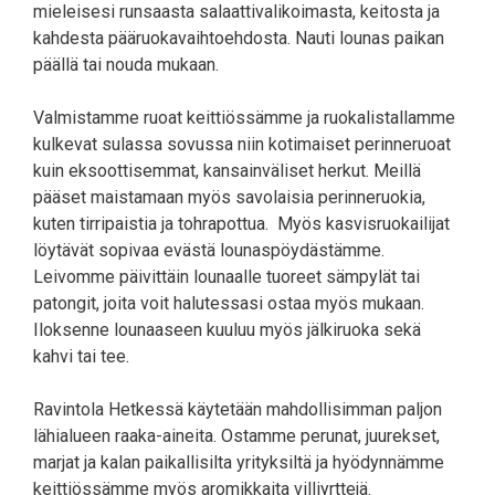
mieleisesi runsaasta salaattivalikoimasta, keitosta ja
kahdesta pääruokavaihtoehdosta. Nauti lounas paikan
päällä tai nouda mukaan.
Valmistamme ruoat keittiössämme ja ruokalistallamme
kulkevat sulassa sovussa niin kotimaiset perinneruoat
kuin eksoottisemmat, kansainväliset herkut. Meillä
pääset maistamaan myös savolaisia perinneruokia,
kuten tirripaistia ja tohrapottua. Myös kasvisruokailijat
löytävät sopivaa evästä lounaspöydästämme.
Leivomme päivittäin lounaalle tuoreet sämpylät tai
patongit, joita voit halutessasi ostaa myös mukaan.
Iloksenne lounaaseen kuuluu myös jälkiruoka sekä
kahvi tai tee.
Ravintola Hetkessä käytetään mahdollisimman paljon
lähialueen raaka-aineita. Ostamme perunat, juurekset,
marjat ja kalan paikallisilta yrityksiltä ja hyödynnämme
keittiössämme myös aromikkaita villiyrttejä.