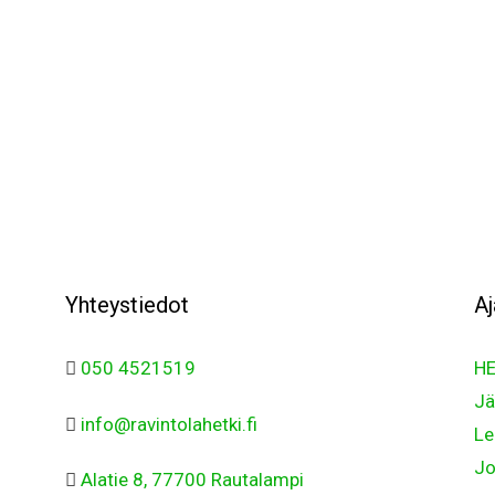
Yhteystiedot
Aj
050 4521519
HE
Jä
info@ravintolahetki.fi
Le
Jo
Alatie 8, 77700 Rautalampi