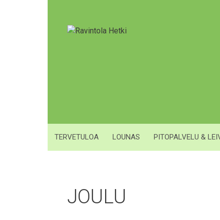
Siirry
sisältöön
TERVETULOA
LOUNAS
PITOPALVELU & LE
JOULU