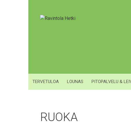
Siirry
sisältöön
TERVETULOA
LOUNAS
PITOPALVELU & LE
RUOKA