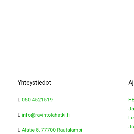
Yhteystiedot
Aj
050 4521519
HE
Jä
info@ravintolahetki.fi
Le
Jo
Alatie 8, 77700 Rautalampi